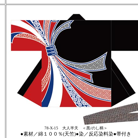
78-X-15 大人半天 ＜黒/のし柄＞
●
素材／綿１００％(天竺)●染／反応染料染●帯付き